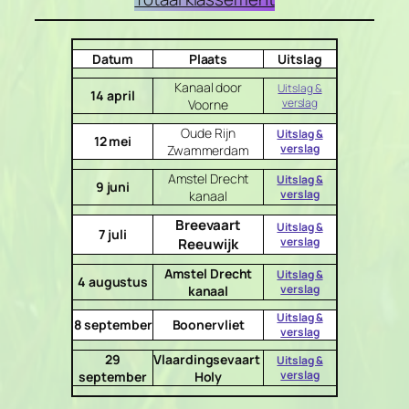
Datum
Plaats
Uitslag
Kanaal door
Uitslag &
14 april
verslag
Voorne
Oude Rijn
Uitslag &
12 mei
verslag
Zwammerdam
Amstel Drecht
Uitslag &
9 juni
verslag
kanaal
Breevaart
Uitslag &
7 juli
verslag
Reeuwijk
Amstel Drecht
Uitslag &
4 augustus
verslag
kanaal
Uitslag &
8 september
Boonervliet
verslag
29
Vlaardingsevaart
Uitslag &
verslag
september
Holy