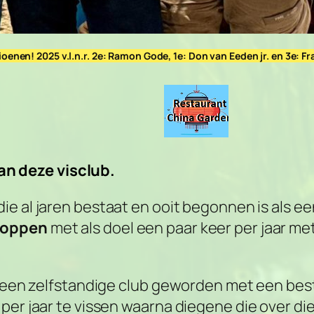
enen! 2025 v.l.n.r. 2e: Ramon Gode, 1e: Don van Eeden jr. en 3e: 
an deze visclub.
 die al jaren bestaat en ooit begonnen is als e
skoppen
met als doel een paar keer per jaar m
er een zelfstandige club geworden met een be
per jaar te vissen waarna diegene die over di