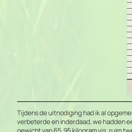
Tijdens de uitnodiging had ik al opge
verbeterde en inderdaad, we hadden een 
gewicht van 65,95 kilogram vis, ruim twe