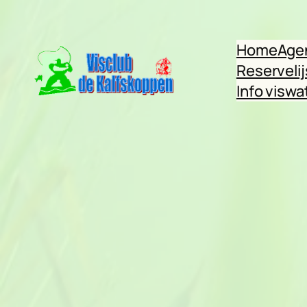
Ga
naar
Home
Age
de
Reservelij
inhoud
Info viswa