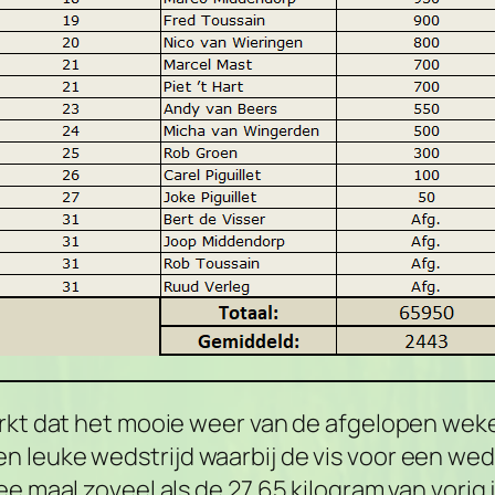
merkt dat het mooie weer van de afgelopen we
leuke wedstrijd waarbij de vis voor een wedst
e maal zoveel als de 27,65 kilogram van vorig 