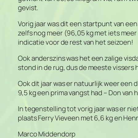
gevist.
Vorig jaar was dit een startpunt van een
zelfs nog meer (96,05 kg met iets meer 
indicatie voor de rest van het seizoen!
Ook anderszins was het een zalige visda
stond in de rug, dus de meeste vissers 
Ook dit jaar was er natuurlijk weer e
9,5 kg een prima vangst had – Don van h
In tegenstelling tot vorig jaar was er 
plaats Ferry Vieveen met 6,6 kg en Hen
Marco Middendorp