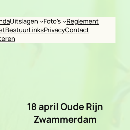
nda
Uitslagen
Foto’s
Reglement
st
Bestuur
Links
Privacy
Contact
teren
18 april
Oude Rijn
Zwammerdam