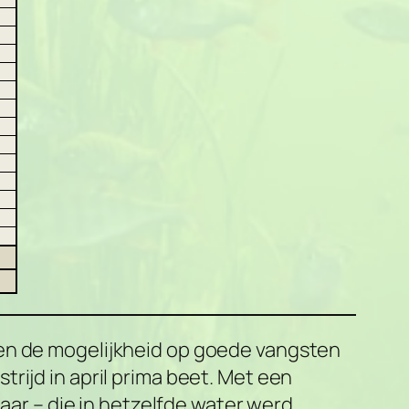
ken de mogelijkheid op goede vangsten
rijd in april prima beet. Met een
jaar – die in hetzelfde water werd