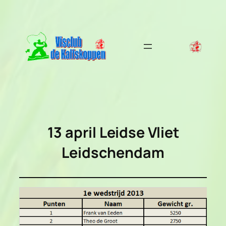
Ga
naar
de
inhoud
13 april
Leidse Vliet
Leidschendam