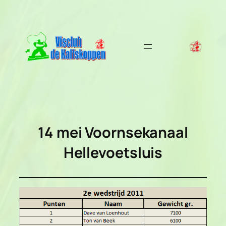
Ga
naar
de
inhoud
14 mei Voornsekanaal
Hellevoetsluis