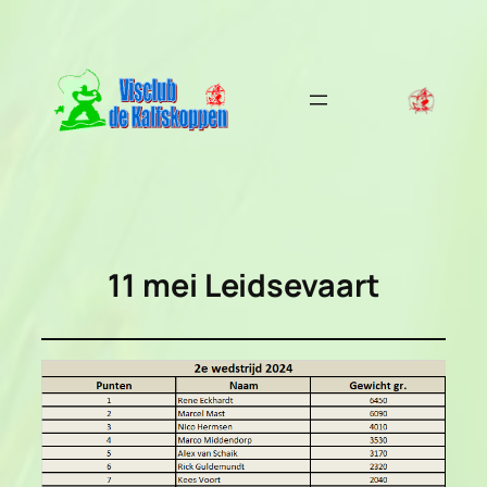
Ga
naar
de
inhoud
11 mei Leidsevaart