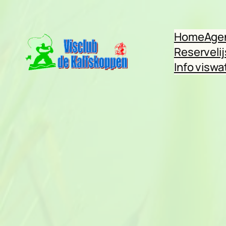
Ga
naar
Home
Age
de
Reservelij
inhoud
Info viswa