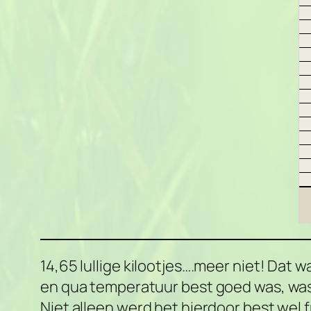
14,65 lullige kilootjes….meer niet! Dat
en qua temperatuur best goed was, was 
Niet alleen werd het hierdoor best wel 