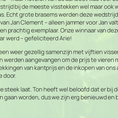
strijd bij de meeste visstekken wel maar ook w
as. Echt grote brasems werden deze wedstrij
an Jan Clement – alleen jammer voor Jan valt
f een prachtig exemplaar. Onze winnaar van de
r werd – gefeliciteerd Arie!
een weer gezellig samenzijn met vijftien visser
n werden aangevangen om de prijs te vieren m
kkingen van kantprijs en de inkopen van ons a
e door.
n de steek laat. Ton heeft wel beloofd dat er bi
n gaan worden, dus we zijn erg benieuwd en b