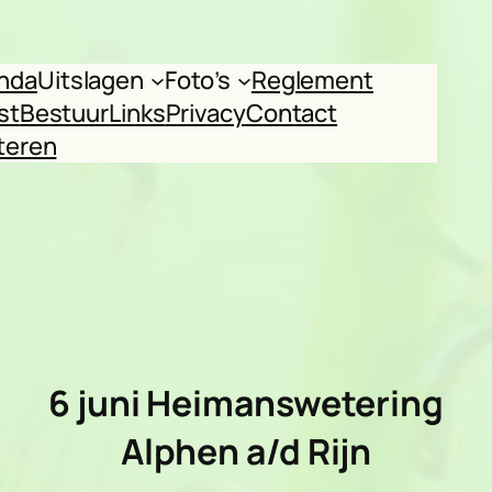
nda
Uitslagen
Foto’s
Reglement
st
Bestuur
Links
Privacy
Contact
teren
6 juni
Heimanswetering
Alphen a/d Rijn