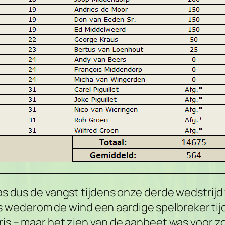
 was dus de vangst tijdens onze derde wedstri
wederom de wind een aardige spelbreker tijd
fris – maar het zien van de aanbeet was voor z