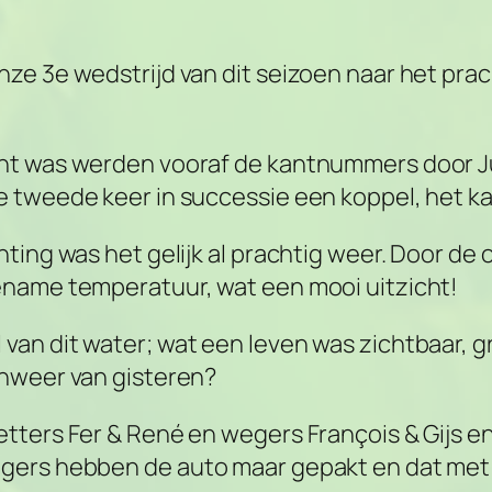
ze 3e wedstrijd van dit seizoen naar het prac
ht was werden vooraf de kantnummers door Jud
e tweede keer in successie een koppel, het 
ting was het gelijk al prachtig weer. Door de 
ename temperatuur, wat een mooi uitzicht!
van dit water; wat een leven was zichtbaar,
onweer van gisteren?
tters Fer & René en wegers François & Gijs en
gers hebben de auto maar gepakt en dat met