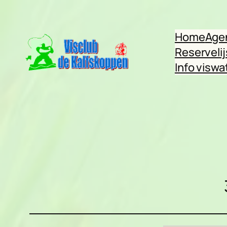
Ga
naar
Home
Age
de
Reservelij
inhoud
Info viswa