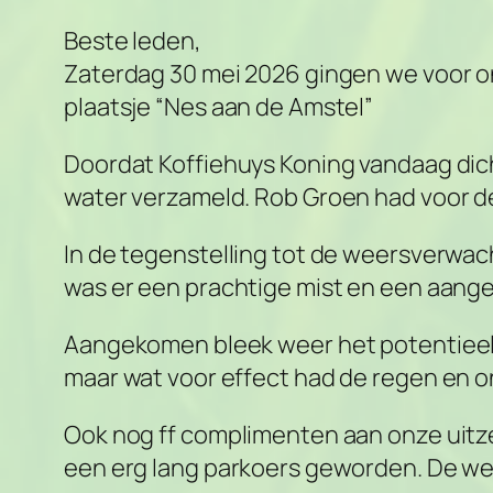
Beste leden,
Zaterdag 30 mei 2026 gingen we voor on
plaatsje “Nes aan de Amstel”
Doordat Koffiehuys Koning vandaag dic
water verzameld. Rob Groen had voor d
In de tegenstelling tot de weersverwach
was er een prachtige mist en een aang
Aangekomen bleek weer het potentieel 
maar wat voor effect had de regen en 
Ook nog ff complimenten aan onze uitze
een erg lang parkoers geworden. De we