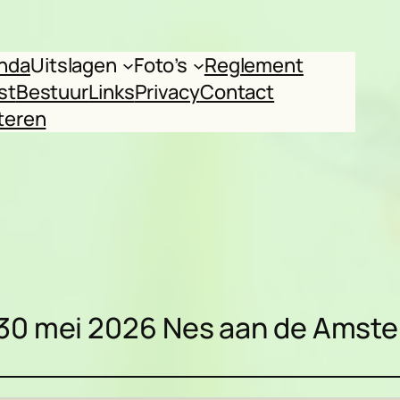
nda
Uitslagen
Foto’s
Reglement
st
Bestuur
Links
Privacy
Contact
teren
30 mei 2026 Nes aan de Amste