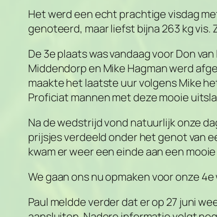
Het werd een echt prachtige visdag met
genoteerd, maar liefst bijna 263 kg vis.
De 3e plaats was vandaag voor Don van E
Middendorp en Mike Hagman werd afgetek
maakte het laatste uur volgens Mike he
Proficiat mannen met deze mooie uitsla
Na de wedstrijd vond natuurlijk onze da
prijsjes verdeeld onder het genot van
kwam er weer een einde aan een mooie 
We gaan ons nu opmaken voor onze 4e weds
Paul meldde verder dat er op 27 juni w
aansluiten. Nadere informatie volgt nog