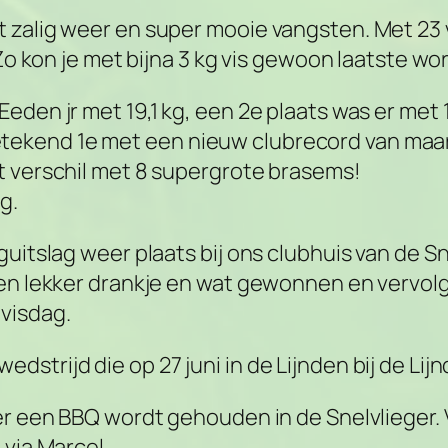
 zalig weer en super mooie vangsten. Met 23 
 Zo kon je met bijna 3 kg vis gewoon laatste wo
eden jr met 19,1 kg, een 2e plaats was er met 
end 1e met een nieuw clubrecord van maar lie
t verschil met 8 supergrote brasems!
g.
guitslag weer plaats bij ons clubhuis van de S
 een lekker drankje en wat gewonnen en verv
visdag.
trijd die op 27 juni in de Lijnden bij de Lijnd
eer een BBQ wordt gehouden in de Snelvlieger.
 via Marcel.