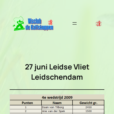
Ga
naar
de
inhoud
27 juni Leidse Vliet
Leidschendam