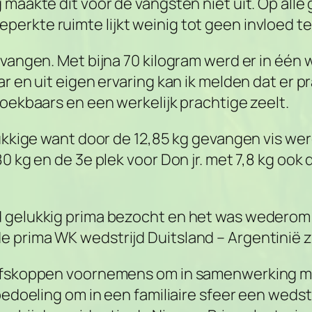
 maakte dit voor de vangsten niet uit. Op alle
erkte ruimte lijkt weinig tot geen invloed 
evangen. Met bijna 70 kilogram werd er in één 
ar en uit eigen ervaring kan ik melden dat er
noekbaars en een werkelijk prachtige zeelt.
lukkige want door de 12,85 kg gevangen vis wer
0 kg en de 3e plek voor Don jr. met 7,8 kg ook
d gelukkig prima bezocht en het was wederom 
 prima WK wedstrijd Duitsland – Argentinië z
alfskoppen voornemens om in samenwerking me
bedoeling om in een familiaire sfeer een wedstr