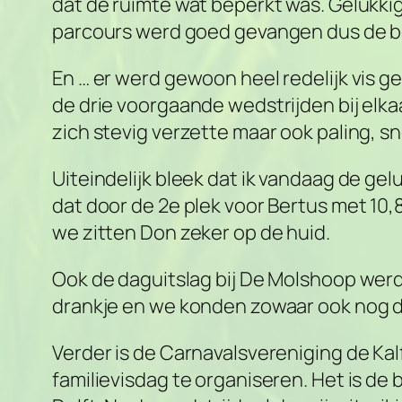
dat de ruimte wat beperkt was. Gelukkig
parcours werd goed gevangen dus de bep
En … er werd gewoon heel redelijk vis g
de drie voorgaande wedstrijden bij elka
zich stevig verzette maar ook paling, s
Uiteindelijk bleek dat ik vandaag de ge
dat door de 2e plek voor Bertus met 10,8
we zitten Don zeker op de huid.
Ook de daguitslag bij De Molshoop wer
drankje en we konden zowaar ook nog de
Verder is de Carnavalsvereniging de K
familievisdag te organiseren. Het is de 