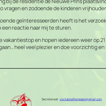
king bij de residentie de Nieuwe Prins plaatsvin
uro vragen en zodoende de kinderen vrijhoude
doende geïnteresseerden heeft is het verzoek
 een reactie naar mij te sturen.
 vakantiestop en hopen iedereen weer op 21 
gaan… heel veel plezier en doe voorzichtig en
Secretariaat:
visclub.kalfskoppen@gmail.com