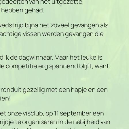
 gedeelten van het uitgezette
te hebben gehad.
wedstrijd bijna net zoveel gevangen als
 prachtige vissen werden gevangen die
d ik de dagwinnaar. Maar het leuke is
 de competitie erg spannend blijft, want
ronduit gezellig met een hapje en een
ien!
t onze visclub, op 11 september een
ijdje te organiseren in de nabijheid van