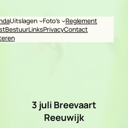
nda
Uitslagen
Foto’s
Reglement
st
Bestuur
Links
Privacy
Contact
teren
3 juli Breevaart
Reeuwijk