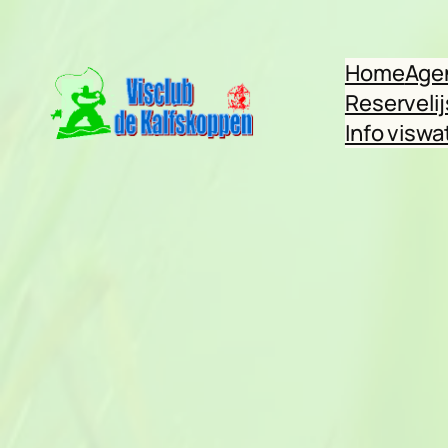
Ga
naar
Home
Age
de
Reservelij
inhoud
Info viswa