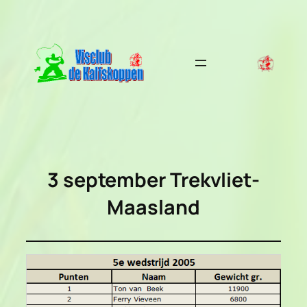
Ga
naar
de
inhoud
3 september
Trekvliet-
Maasland