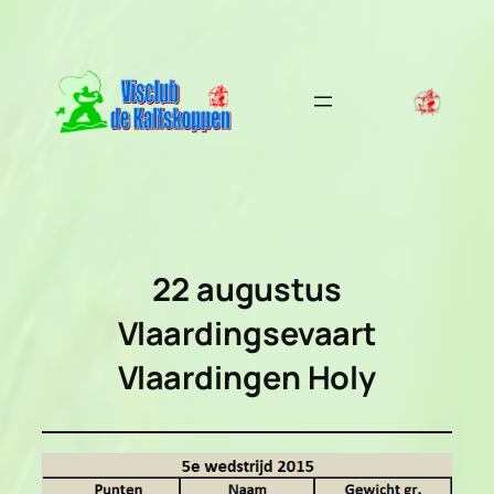
Ga
naar
de
inhoud
22 augustus
Vlaardingsevaart
Vlaardingen Holy