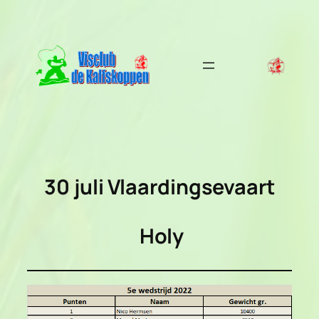
Ga
naar
de
inhoud
30 juli
Vlaardingsevaart
Holy