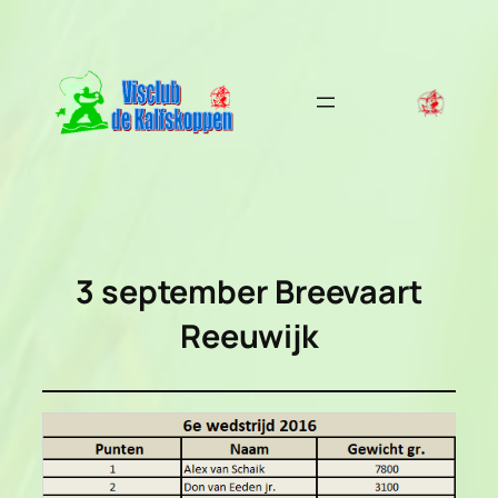
Ga
naar
de
inhoud
3 september
Breevaart
Reeuwijk