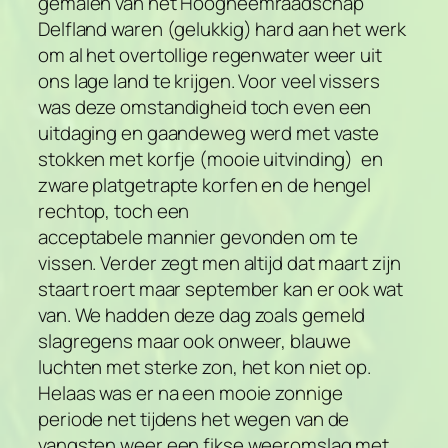
gemalen van het Hoogheemraadschap
Delfland waren (gelukkig) hard aan het werk
om al het overtollige regenwater weer uit
ons lage land te krijgen. Voor veel vissers
was deze omstandigheid toch even een
uitdaging en gaandeweg werd met vaste
stokken met korfje (mooie uitvinding) en
zware platgetrapte korfen en de hengel
rechtop, toch een
acceptabele mannier gevonden om te
vissen. Verder zegt men altijd dat maart zijn
staart roert maar september kan er ook wat
van. We hadden deze dag zoals gemeld
slagregens maar ook onweer, blauwe
luchten met sterke zon, het kon niet op.
Helaas was er na een mooie zonnige
periode net tijdens het wegen van de
vangsten weer een fikse weeromslag met