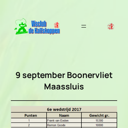
Ga
naar
de
inhoud
9 september Boonervliet
Maassluis