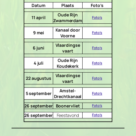
Datum
Plaats
Foto’s
Oude Rijn
11 april
Foto’s
Zwammerdam
Kanaal door
9 mei
Foto’s
Voorne
Vlaardingse
6 juni
Foto’s
vaart
Oude Rijn
4 juli
Foto’s
Koudekerk
Vlaardingse
22 augustus
Foto’s
vaart
Amstel-
5 september
Foto’s
Drechtkanaal
26 september
Boonervliet
Foto’s
26 september
Feestavond
Foto’s