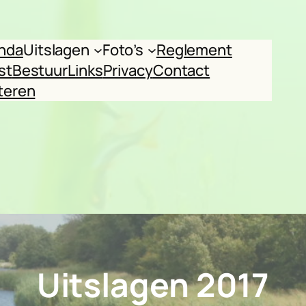
nda
Uitslagen
Foto’s
Reglement
st
Bestuur
Links
Privacy
Contact
teren
Uitslagen 2017