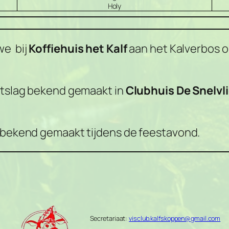
Holy
we bij
Koffiehuis het Kalf
aan het Kalverbos 
uitslag bekend gemaakt in
Clubhuis De Snelvl
t bekend gemaakt tijdens de feestavond.
Secretariaat:
visclub.kalfskoppen@gmail.com