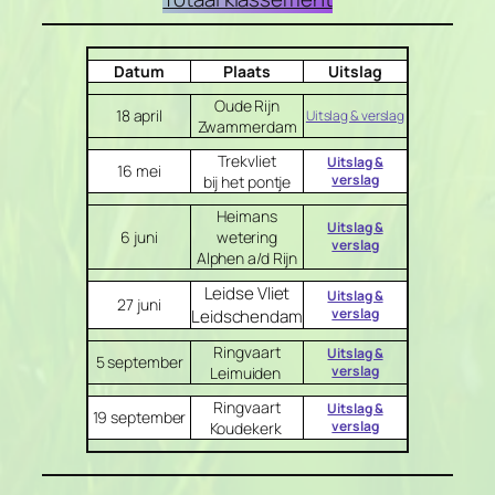
Datum
Plaats
Uitslag
Oude Rijn
18 april
Uitslag & verslag
Zwammerdam
Trekvliet
Uitslag &
16 mei
verslag
bij het pontje
Heimans
Uitslag &
6 juni
wetering
verslag
Alphen a/d Rijn
Leidse Vliet
Uitslag &
27 juni
verslag
Leidschendam
Ringvaart
Uitslag &
5 september
verslag
Leimuiden
Ringvaart
Uitslag &
19 september
verslag
Koudekerk